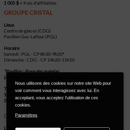
1 005 $
+ frais d'affiliation
GROUPE CRISTAL
Lieux
Centre de glaces (CDG)
Pavillon Guy-Lafleur (PGL)
Horaire
Samedi : PGL - CP 8h30-9h20*
Dimanche : CDG - CP 14h20-15h10
*Pavillon : Pose des matelas
(Arrivez 25 minutes à l'avance - Dès 8h05)
Nous utilisons des cookies sur notre site Web pour
Tarif
voir comment vous interagissez avec lui. En
1 entraînement/semaine: 350 $
+ frais d'affiliation
acceptant, vous acceptez l’utilisation de ces
2 entraînements/semaine: 545 $
+ frais d'affiliation
cookies.
GROUPE 2
Paramètres
Lieux