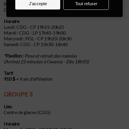
Pavillon Guy-Lafleur (PGL)
J'accepte
Tout refuser
Centre de glaces (CDG)
Horaire
Lundi: CDG - CP 19h15-20h25
Mardi : CDG - LP 17h45-19h00
Mercredi : PGL - CP 19h20-20h30
Samedi: CDG - CP 15h30-16h40
*Pavillon :
Pose et retrait des matelas
(Arrivez 25 minutes à l'avance - Dès 18h55)
Tarif
910 $
+ frais d'affiliation
GROUPE 3
Lieu
Centre de glaces (CDG)
Horaire